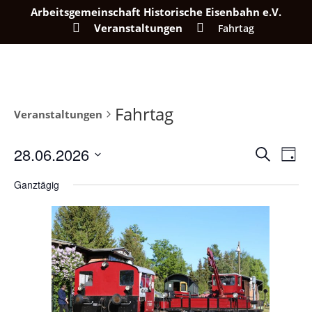
Arbeitsgemeinschaft Historische Eisenbahn e.V.
Veranstaltungen
Fahrtag
Fahrtag
Veranstaltungen
Verans
Ver
28.06.2026
Suche
Tag
Ans
Suche
Datum
Nav
Ganztägig
wählen.
und
Ansich
Naviga