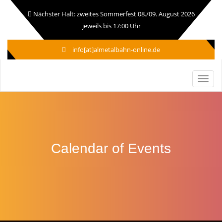
Nächster Halt: zweites Sommerfest 08./09. August 2026
jeweils bis 17:00 Uhr
info[at]almetalbahn-online.de
Calendar of Events