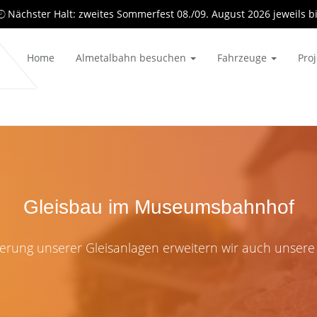
Nächster Halt: zweites Sommerfest 08./09. August 2026 jeweils b
Home
Almetalbahn besuchen
Fahrzeuge
Pro
Gleisbau im Museumsbahnhof
terung unserer Gleisanlagen erweitern wir auch unsere