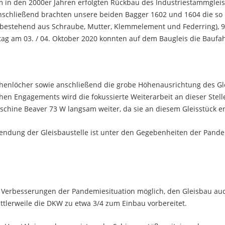
em in den 2000er Jahren erfolgten Rückbau des Industriestammglei
nschließend brachten unsere beiden Bagger 1602 und 1604 die so mo
bestehend aus Schraube, Mutter, Klemmelement und Federring), 9
g am 03. / 04. Oktober 2020 konnten auf dem Baugleis die Baufa
schenlöcher sowie anschließend die grobe Höhenausrichtung des G
en Engagements wird die fokussierte Weiterarbeit an dieser Stell
chine Beaver 73 W langsam weiter, da sie an diesem Gleisstück er
lendung der Gleisbaustelle ist unter den Gegebenheiten der Pandem
n Verbesserungen der Pandemiesituation möglich, den Gleisbau auc
ttlerweile die DKW zu etwa 3/4 zum Einbau vorbereitet.