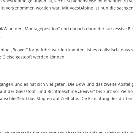
ma VoestAlpine gelungen ist, sechs Schienenstöße miteinander zu v
t vorgenommen worden war. Mit VoestAlpine ist nun die sachgem
 DKW an der „Montageposition“ und danach dann der sukzessive Ein
.
ne „Beaver“ fortgeführt werden konnten, ist es realistisch, dass s
ie Gleise gestopft werden können.
rgangen und es hat sich viel getan. Die DKW und das zweite Abstell
elauf der Gleisstopf- und Richtmaschine „Beaver“ bis kurz vor Zielh
schließend das Stopfen auf Zielhöhe. Die Errichtung des dritten 