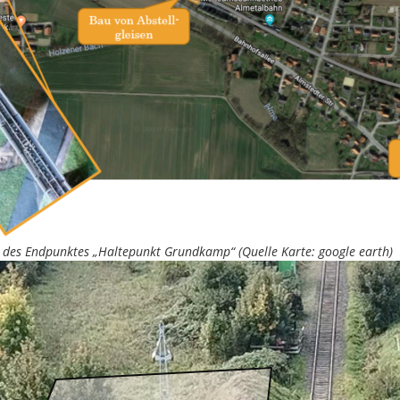
des Endpunktes „Haltepunkt Grundkamp“ (Quelle Karte: google earth)