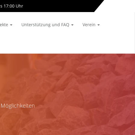
is 17:00 Uhr
info[at]almetalbahn-online.de
jekte
Unterstützung und FAQ
Verein
 Möglichkeiten