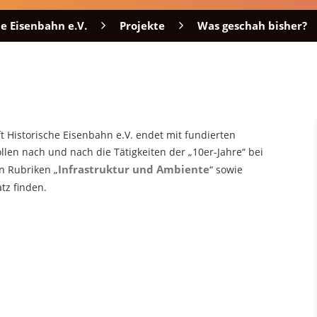
e Eisenbahn e.V.
Projekte
Was geschah bisher?
Historische Eisenbahn e.V. endet mit fundierten
ollen nach und nach die Tätigkeiten der „10er-Jahre“ bei
Infrastruktur und Ambiente
en Rubriken „
“ sowie
atz finden.