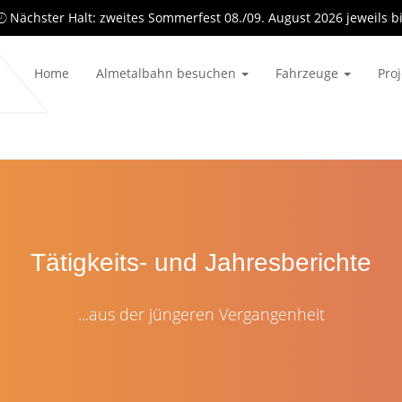
Nächster Halt: zweites Sommerfest 08./09. August 2026 jeweils b
Home
Almetalbahn besuchen
Fahrzeuge
Pro
Tätigkeits- und Jahresberichte
...aus der jüngeren Vergangenheit