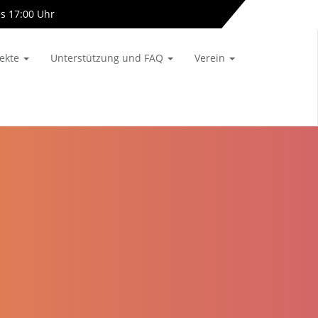
is 17:00 Uhr
info[at]almetalbahn-online.de
jekte
Unterstützung und FAQ
Verein