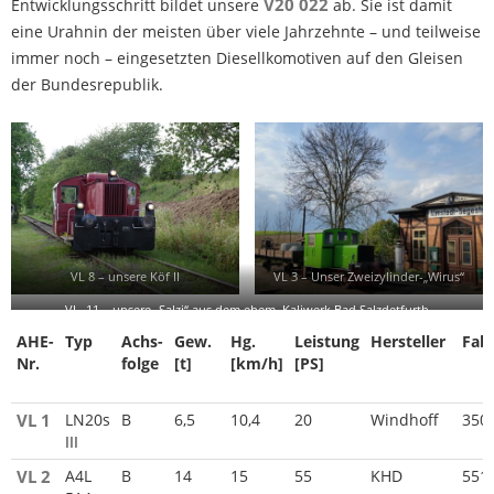
V20 022
Entwicklungsschritt bildet unsere
ab. Sie ist damit
eine Urahnin der meisten über viele Jahrzehnte – und teilweise
immer noch – eingesetzten Diesellkomotiven auf den Gleisen
der Bundesrepublik.
VL 8 – unsere Köf II
VL 3 – Unser Zweizylinder-„Wirus“
VL 11 – unsere „Salzi“ aus dem ehem. Kaliwerk Bad Salzdetfurth
AHE-
Typ
Achs-
Gew.
Hg.
Leistung
Hersteller
Fabr
Nr.
folge
[t]
[km/h]
[PS]
AHE-
Typ
Achs-
Gew.
Hg.
Leistung
Hersteller
Fabr
VL 1
LN20s
B
6,5
10,4
20
Windhoff
350
Nr.
folge
[t]
[km/h]
[PS]
III
VL 2
A4L
B
14
15
55
KHD
551