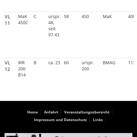
VL
MaK
C
urspr.
58
450
MaK
400
450C
48,
11
seit
97 43
VL
WR
B
ca. 23
60
urspr.
BMAG
113
200
200
12
B14
Home
Anfahrt
Veranstaltungsübersicht
Impressum und Datenschutz
Links