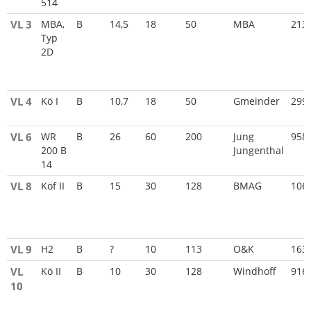
514
VL 3
MBA,
B
14,5
18
50
MBA
213
Typ
2D
VL 4
Kö I
B
10,7
18
50
Gmeinder
299
VL 6
WR
B
26
60
200
Jung 
958
200 B
Jungenthal
14
VL 8
Köf II
B
15
30
128
BMAG
106
VL 9
H2
B
?
10
113
O&K
163
VL
Kö II
B
10
30
128
Windhoff
916
10