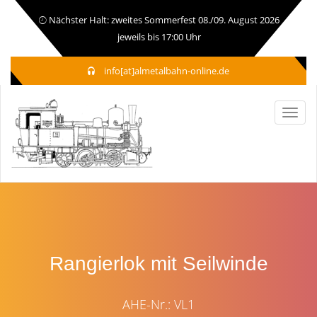
Nächster Halt: zweites Sommerfest 08./09. August 2026
jeweils bis 17:00 Uhr
info[at]almetalbahn-online.de
Rangierlok mit Seilwinde
AHE-Nr.: VL1