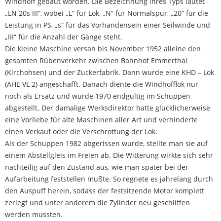
Windhoff gebaut worden. Die Bezeichnung ihres Typs lautet
„LN 20s III“, wobei „L“ für Lok, „N“ für Normalspur, „20“ für die
Leistung in PS, „s“ für das Vorhandensein einer Seilwinde und
„III“ für die Anzahl der Gänge steht.
Die kleine Maschine versah bis November 1952 alleine den
gesamten Rübenverkehr zwischen Bahnhof Emmerthal
(Kirchohsen) und der Zuckerfabrik. Dann wurde eine KHD – Lok
(AHE VL 2) angeschafft. Danach diente die Windhofflok nur
noch als Ersatz und wurde 1970 endgültig im Schuppen
abgestellt. Der damalige Werksdirektor hatte glücklicherweise
eine Vorliebe für alte Maschinen aller Art und verhinderte
einen Verkauf oder die Verschrottung der Lok.
Als der Schuppen 1982 abgerissen wurde, stellte man sie auf
einem Abstellgleis im Freien ab. Die Witterung wirkte sich sehr
nachteilig auf den Zustand aus, wie man später bei der
Aufarbeitung feststellen mußte. So regnete es jahrelang durch
den Auspuff herein, sodass der festsitzende Motor komplett
zerlegt und unter anderem die Zylinder neu geschliffen
werden mussten.