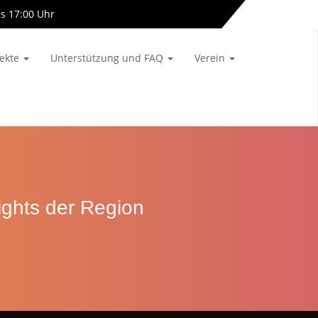
is 17:00 Uhr
info[at]almetalbahn-online.de
jekte
Unterstützung und FAQ
Verein
ghts der Region