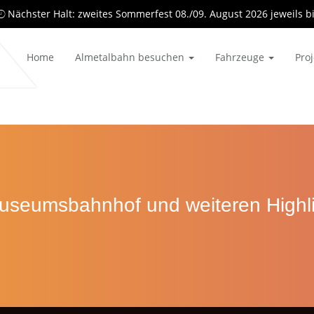
Nächster Halt: zweites Sommerfest 08./09. August 2026 jeweils b
Home
Almetalbahn besuchen
Fahrzeuge
Pro
useumsbahnhof und weiteren Highli