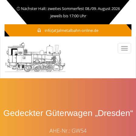
Nächster Halt: zweites Sommerfest 08./09. August 2026
jeweils bis 17:00 Uhr
info[at]almetalbahn-online.de
Gedeckter Güterwagen „Dresden“
AHE-Nr.: GW54