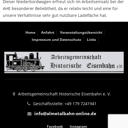
Dieser Niederbordwagen erfreut sich im Arbeitseinsatz bei der
AHE besonderer Beliebtheit, da er relativ leicht und eine für
unsere Verhältnisse sehr gut nutzbare Ladefläche hat.
Home
Anfahrt
Veranstaltungsübersicht
Impressum und Datenschutz
Links
Arbeitsgemeinschaft Historische Eisenbahn e. V.
Geschäftsstelle: +49 179 7241941
info@almetalbahn-online.de
Facebook
Instagram