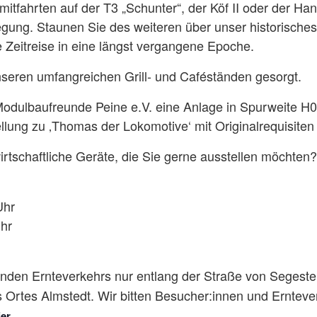
tfahrten auf der T3 „Schunter“, der Köf II oder der Ha
ung. Staunen Sie des weiteren über unser historisch
 Zeitreise in eine längst vergangene Epoche.
nseren umfangreichen Grill- und Caféständen gesorgt.
Modulbaufreunde Peine e.V. eine Anlage in Spurweite 
lung zu ‚Thomas der Lokomotive‘ mit Originalrequisiten
irtschaftliche Geräte, die Sie gerne ausstellen möchten
Uhr
Uhr
nden Ernteverkehrs nur entlang der Straße von Segeste i
s Ortes Almstedt. Wir bitten Besucher:innen und Ernteve
.
ier