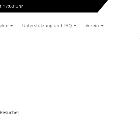
s 17:00 Uhr
info[at]almetalbahn-online.de
jekte
Unterstützung und FAQ
Verein