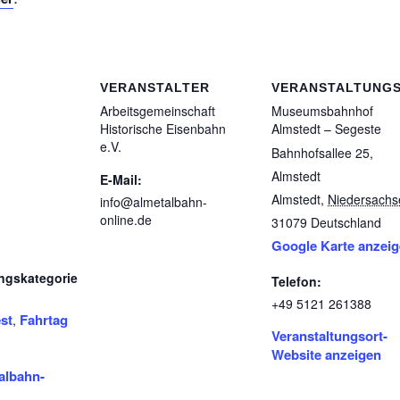
VERANSTALTER
VERANSTALTUNG
Arbeitsgemeinschaft
Museumsbahnhof
Historische Eisenbahn
Almstedt – Segeste
e.V.
Bahnhofsallee 25,
Almstedt
E-Mail:
Almstedt
,
Niedersachs
info@almetalbahn-
online.de
31079
Deutschland
Google Karte anzei
ngskategorie
Telefon:
+49 5121 261388
st
Fahrtag
,
Veranstaltungsort-
Website anzeigen
albahn-