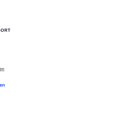
SORT
en
gen