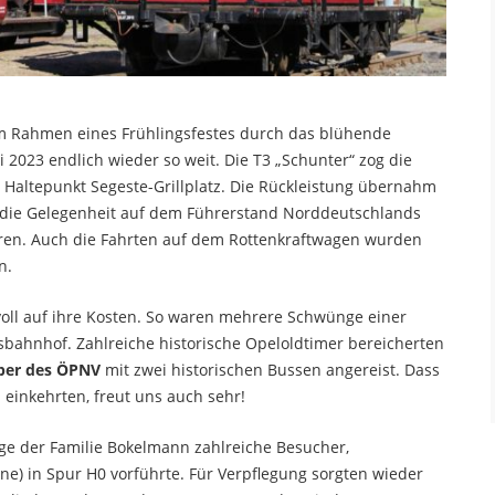
im Rahmen eines Frühlingsfestes durch das blühende
2023 endlich wieder so weit. Die T3 „Schunter“ zog die
ltepunkt Segeste-Grillplatz. Die Rückleistung übernahm
h die Gelegenheit auf dem Führerstand Norddeutschlands
hren. Auch die Fahrten auf dem Rottenkraftwagen wurden
n.
ll auf ihre Kosten. So waren mehrere Schwünge einer
ahnhof. Zahlreiche historische Opeloldtimer bereicherten
ber des ÖPNV
mit zwei historischen Bussen angereist. Dass
einkehrten, freut uns auch sehr!
ge der Familie Bokelmann zahlreiche Besucher,
) in Spur H0 vorführte. Für Verpflegung sorgten wieder