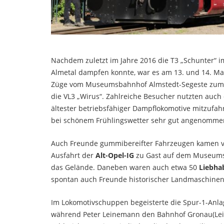
Nachdem zuletzt im Jahre 2016 die T3 „Schunter“ 
Almetal dampfen konnte, war es am 13. und 14. Mai 
Züge vom Museumsbahnhof Almstedt-Segeste zum Ha
die VL3 „Wirus“. Zahlreiche Besucher nutzten auc
ältester betriebsfähiger Dampflokomotive mitzufa
bei schönem Frühlingswetter sehr gut angenomme
Auch Freunde gummibereifter Fahrzeugen kamen vo
Ausfahrt der
Alt-Opel-IG
zu Gast auf dem Museumsb
das Gelände. Daneben waren auch etwa 50
Liebha
spontan auch Freunde historischer Landmaschinen 
Im Lokomotivschuppen begeisterte die Spur-1-Anla
während Peter Leinemann den Bahnhof Gronau(Leine