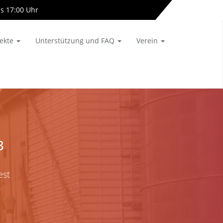
is 17:00 Uhr
info[at]almetalbahn-online.de
jekte
Unterstützung und FAQ
Verein
3
est