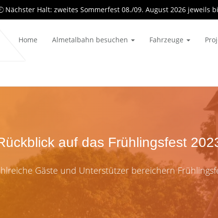
Nächster Halt: zweites Sommerfest 08./09. August 2026 jeweils b
Home
Almetalbahn besuchen
Fahrzeuge
Pro
Rückblick auf das Frühlingsfest 202
hlreiche Gäste und Unterstützer bereichern Frühlingsf