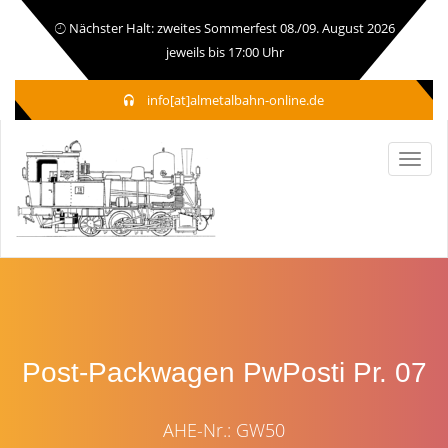
Nächster Halt: zweites Sommerfest 08./09. August 2026
jeweils bis 17:00 Uhr
info[at]almetalbahn-online.de
Post-Packwagen PwPosti Pr. 07
AHE-Nr.: GW50