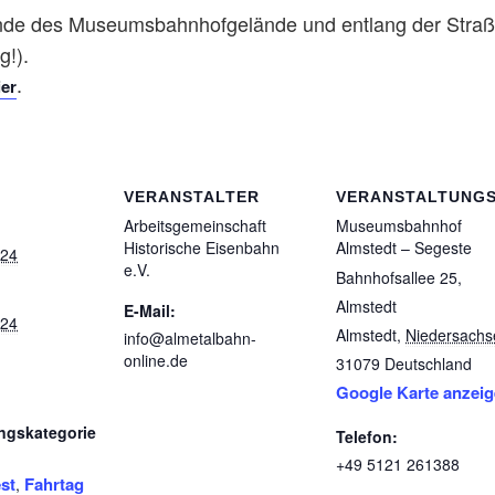
de des Museumsbahnhofgelände und entlang der Straße
g!).
.
ier
VERANSTALTER
VERANSTALTUNG
Arbeitsgemeinschaft
Museumsbahnhof
Historische Eisenbahn
Almstedt – Segeste
024
e.V.
Bahnhofsallee 25,
Almstedt
E-Mail:
024
Almstedt
,
Niedersachs
info@almetalbahn-
online.de
31079
Deutschland
Google Karte anzei
ngskategorie
Telefon:
+49 5121 261388
st
Fahrtag
,