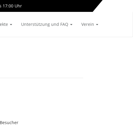
s 17:00 Uhr
info[at]almetalbahn-online.de
jekte
Unterstützung und FAQ
Verein