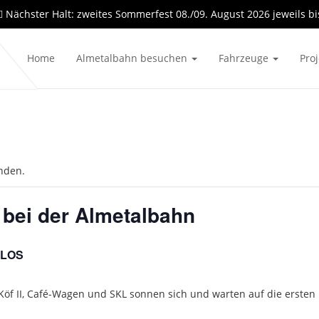
Nächster Halt: zweites Sommerfest 08./09. August 2026 jeweils bi
Home
Almetalbahn besuchen
Fahrzeuge
Pro
unden.
bei der Almetalbahn
LOS