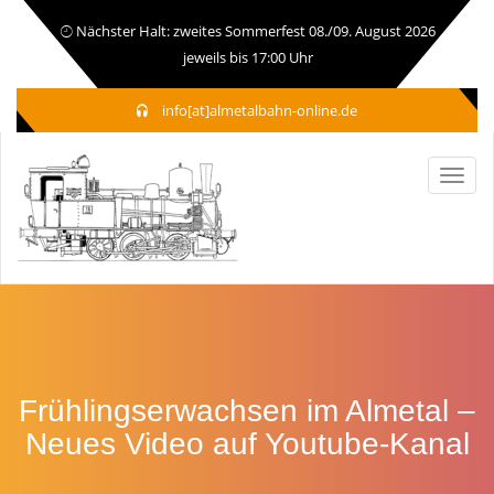
Nächster Halt: zweites Sommerfest 08./09. August 2026
jeweils bis 17:00 Uhr
info[at]almetalbahn-online.de
Frühlingserwachsen im Almetal –
Neues Video auf Youtube-Kanal